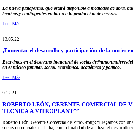
La nueva plataforma, que estará disponible a mediados de abril, busc
técnicas y contingentes en torno a la producción de cerezas.
Leer Más
13.05.22
¡Fomentar el desarrollo y participación de la mujer en
Estuvimos en el desayuno inaugural de socias de@unionmujeresdelagr
en el núcleo familiar, social, económico, académico y político.
Leer Más
9.12.21
ROBERTO LEÓN, GERENTE COMERCIAL DE V
TÉCNICA A VITROPLANT””
Roberto León, Gerente Comercial de VitroGroup: “Llegamos con una mir
socios comerciales en Italia, con la finalidad de analizar el desarroll