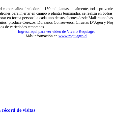
d comercializa alrededor de 150 mil plantas anualmente, todas provenien
ones para injertar en campo o plantas terminadas, se realiza en bolsas o
sorar en forma personal a cada uno de sus clientes desde Mallarauco has
0 años, produce Cerezos, Duraznos Conserveros, Ciruelas D’Agen y Noga
zos de variedades tempranas.
Ingresa aquí para ver video de Vivero Requiagro
Más información en
www.requiagro.cl
récord de visitas