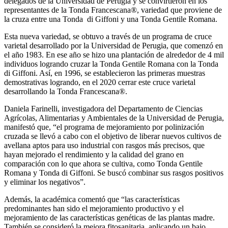
delegados de la Universidad de Perugia y se convirtieron en los
representantes de la Tonda Francescana®, variedad que proviene de
la cruza entre una Tonda di Giffoni y una Tonda Gentile Romana.
Esta nueva variedad, se obtuvo a través de un programa de cruce
varietal desarrollado por la Universidad de Perugia, que comenzó en
el año 1983. En ese año se hizo una plantación de alrededor de 4 mil
individuos logrando cruzar la Tonda Gentile Romana con la Tonda
di Giffoni. Así, en 1996, se establecieron las primeras muestras
demostrativas logrando, en el 2020 cerrar este cruce varietal
desarrollando la Tonda Francescana®.
Daniela Farinelli, investigadora del Departamento de Ciencias
Agrícolas, Alimentarias y Ambientales de la Universidad de Perugia,
manifestó que, “el programa de mejoramiento por polinización
cruzada se llevó a cabo con el objetivo de liberar nuevos cultivos de
avellana aptos para uso industrial con rasgos más precisos, que
hayan mejorado el rendimiento y la calidad del grano en
comparación con lo que ahora se cultiva, como Tonda Gentile
Romana y Tonda di Giffoni. Se buscó combinar sus rasgos positivos
y eliminar los negativos”.
Además, la académica comentó que “las características
predominantes han sido el mejoramiento productivo y el
mejoramiento de las características genéticas de las plantas madre.
También se consideró la mejora fitosanitaria, aplicando un bajo