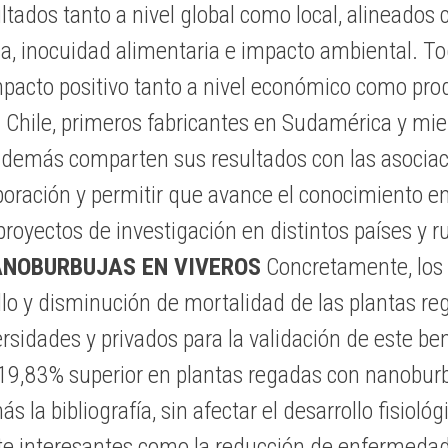
ltados tanto a nivel global como local, alineados 
ca, inocuidad alimentaria e impacto ambiental. T
pacto positivo tanto a nivel económico como pro
hile, primeros fabricantes en Sudamérica y miem
 además comparten sus resultados con las asociac
ración y permitir que avance el conocimiento en
 proyectos de investigación en distintos países y
ANOBURBUJAS EN VIVEROS
Concretamente, los r
llo y disminución de mortalidad de las plantas r
sidades y privados para la validación de este ben
19,83% superior en plantas regadas con nanoburbu
 la bibliografía, sin afectar el desarrollo fisiológ
e interesantes como la reducción de enfermedade