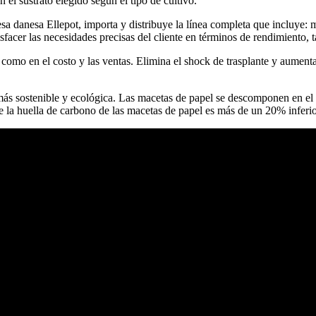
 el sustrato elegido según el tipo de cultivo.
esa danesa Ellepot, importa y distribuye la línea completa que incluye:
sfacer las necesidades precisas del cliente en términos de rendimiento, 
omo en el costo y las ventas. Elimina el shock de trasplante y aumenta l
.
más sostenible y ecológica. Las macetas de papel se descomponen en el s
e la huella de carbono de las macetas de papel es más de un 20% inferior