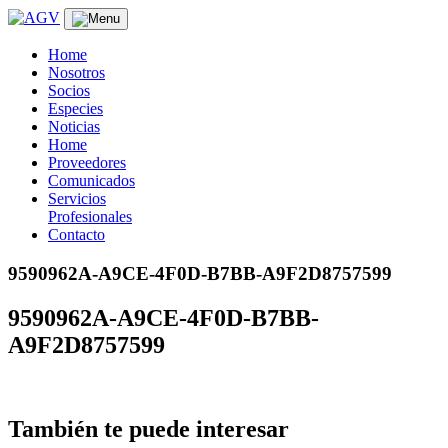
Skip
to
content
Home
Nosotros
Socios
Especies
Noticias
Home
Proveedores
Comunicados
Servicios
Profesionales
Contacto
9590962A-A9CE-4F0D-B7BB-A9F2D8757599
9590962A-A9CE-4F0D-B7BB-
A9F2D8757599
También te puede interesar