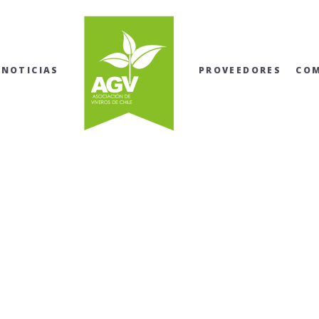
NOTICIAS
PROVEEDORES
CO
_MG_0681-min-min