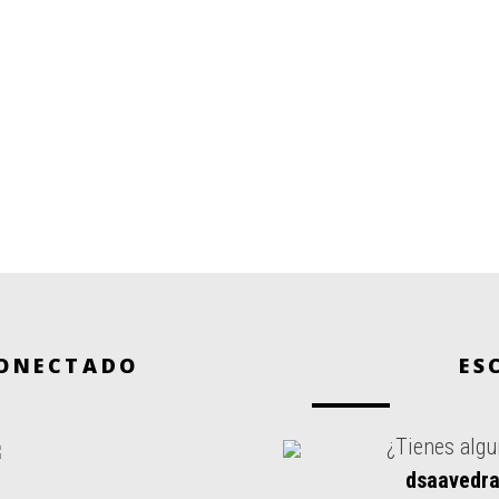
ONECTADO
ES
¿Tienes algu
dsaavedra