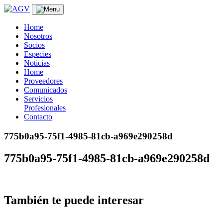
Skip
to
content
Home
Nosotros
Socios
Especies
Noticias
Home
Proveedores
Comunicados
Servicios
Profesionales
Contacto
775b0a95-75f1-4985-81cb-a969e290258d
775b0a95-75f1-4985-81cb-a969e290258d
También te puede interesar