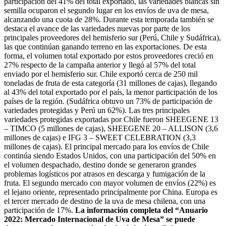
participación del 41% del total exportado, las variedades blancas sin
semilla ocuparon el segundo lugar en los envíos de uva de mesa,
alcanzando una cuota de 28%. Durante esta temporada también se
destaca el avance de las variedades nuevas por parte de los
principales proveedores del hemisferio sur (Perú, Chile y Sudáfrica),
las que continúan ganando terreno en las exportaciones. De esta
forma, el volumen total exportado por estos proveedores creció en
27% respecto de la campaña anterior y llegó al 57% del total
enviado por el hemisferio sur. Chile exportó cerca de 250 mil
toneladas de fruta de esta categoría (31 millones de cajas), llegando
al 43% del total exportado por el país, la menor participación de los
países de la región. (Sudáfrica obtuvo un 73% de participación de
variedades protegidas y Perú un 62%). Las tres principales
variedades protegidas exportadas por Chile fueron SHEEGENE 13
– TIMCO (5 millones de cajas), SHEEGENE 20 – ALLISON (3,6
millones de cajas) e IFG 3 – SWEET CELEBRATION (3,3
millones de cajas). El principal mercado para los envíos de Chile
continúa siendo Estados Unidos, con una participación del 50% en
el volumen despachado, destino donde se generaron grandes
problemas logísticos por atrasos en descarga y fumigación de la
fruta. El segundo mercado con mayor volumen de envíos (22%) es
el lejano oriente, representado principalmente por China. Europa es
el tercer mercado de destino de la uva de mesa chilena, con una
participación de 17%.
La información completa del “Anuario
2022: Mercado Internacional de Uva de Mesa” se puede