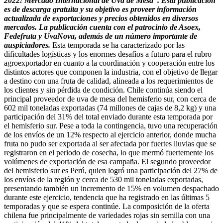
2022: Mercado Internacional de Uva de Mesa”. Esta publicación
es de descarga gratuita y su objetivo es proveer información
actualizada de exportaciones y precios obtenidos en diversos
mercados. La publicación cuenta con el patrocinio de Asoex,
Fedefruta y UvaNova, además de un número importante de
auspiciadores.
Esta temporada se ha caracterizado por las
dificultades logísticas y los enormes desafíos a futuro para el rubro
agroexportador en cuanto a la coordinación y cooperación entre los
distintos actores que componen la industria, con el objetivo de llegar
a destino con una fruta de calidad, alineada a los requerimientos de
los clientes y sin pérdida de condición. Chile continúa siendo el
principal proveedor de uva de mesa del hemisferio sur, con cerca de
602 mil toneladas exportadas (74 millones de cajas de 8,2 kg) y una
participación del 31% del total enviado durante esta temporada por
el hemisferio sur. Pese a toda la contingencia, tuvo una recuperación
de los envíos de un 12% respecto al ejercicio anterior, donde mucha
fruta no pudo ser exportada al ser afectada por fuertes lluvias que se
registraron en el periodo de cosecha, lo que mermó fuertemente los
volúmenes de exportación de esa campaña. El segundo proveedor
del hemisferio sur es Perú, quien logró una participación del 27% de
los envíos de la región y cerca de 530 mil toneladas exportadas,
presentando también un incremento de 15% en volumen despachado
durante este ejercicio, tendencia que ha registrado en las últimas 5
temporadas y que se espera continúe. La composición de la oferta
chilena fue principalmente de variedades rojas sin semilla con una